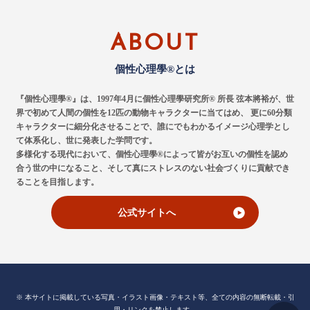
ABOUT
個性心理學®とは
『個性心理學®』は、1997年4月に個性心理學研究所® 所長 弦本將裕が、世
界で初めて人間の個性を12匹の動物キャラクターに当てはめ、
更に60分類
キャラクターに細分化させることで、誰にでもわかるイメージ心理学とし
て体系化し、世に発表した学問です。
多様化する現代において、個性心理學®によって皆がお互いの個性を認め
合う世の中になること、そして真にストレスのない社会づくりに貢献でき
ることを目指します。
公式サイトへ
※ 本サイトに掲載している写真・イラスト画像・テキスト等、全ての内容の無断転載・引
用・リンクを禁止します。