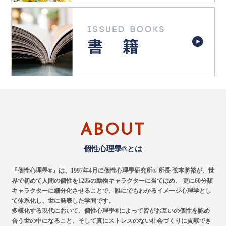
ABOUT
個性心理學®とは
『個性心理學®』は、1997年4月に個性心理學研究所® 所長 弦本將裕が、世
界で初めて人間の個性を12匹の動物キャラクターに当てはめ、
更に60分類
キャラクターに細分化させることで、誰にでもわかるイメージ心理学とし
て体系化し、世に発表した学問です。
多様化する現代において、個性心理學®によって皆がお互いの個性を認め
合う世の中になること、そして真にストレスのない社会づくりに貢献でき