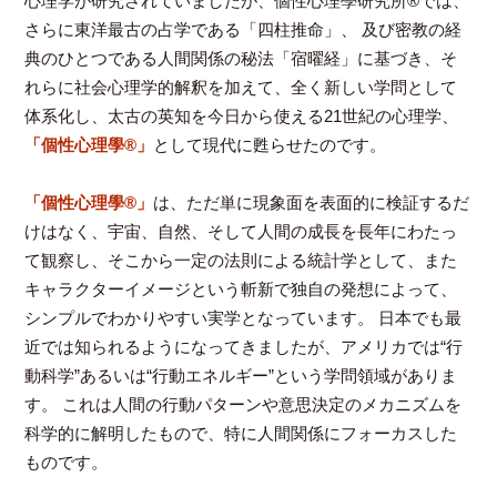
心理学が研究されていましたが、個性心理學研究所®では、
さらに東洋最古の占学である「四柱推命」、 及び密教の経
典のひとつである人間関係の秘法「宿曜経」に基づき、そ
れらに社会心理学的解釈を加えて、全く新しい学問として
体系化し、太古の英知を今日から使える21世紀の心理学、
「個性心理學®」
として現代に甦らせたのです。
「個性心理學®」
は、ただ単に現象面を表面的に検証するだ
けはなく、宇宙、自然、そして人間の成長を長年にわたっ
て観察し、そこから一定の法則による統計学として、また
キャラクターイメージという斬新で独自の発想によって、
シンプルでわかりやすい実学となっています。 日本でも最
近では知られるようになってきましたが、アメリカでは“行
動科学”あるいは“行動エネルギー”という学問領域がありま
す。 これは人間の行動パターンや意思決定のメカニズムを
科学的に解明したもので、特に人間関係にフォーカスした
ものです。