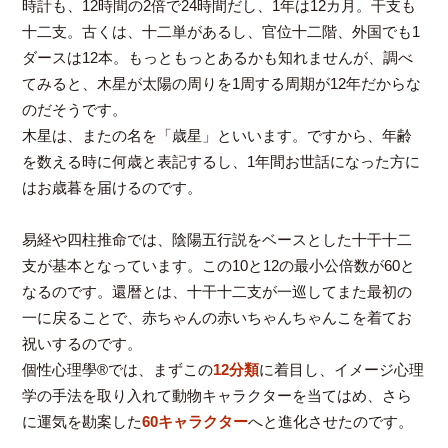
時計も、12時間の2倍で24時間だし、1年は12カ月。干支も
十二支。古くは、十二単があるし、官位十二階、外国でも1
ダースは12本。もっともっとあるかも知れませんが、調べ
てみると、木星が太陽の周りを1周する周期が12年だからな
のだそうです。
木星は、またの名を「歳星」といいます。ですから、年齢
を数える時に何歳と表記するし、1年間お世話になった方に
はお歳暮を届けるのです。
易経や四柱推命では、陰陽五行説をベースとした十干十二
支が基本となっています。この10と12の最小公倍数が60と
なるのです。還暦とは、十干十二支が一巡してまた最初の
一に戻ることで、赤ちゃんの赤いちゃんちゃんこを着てお
祝いするのです。
個性心理學®では、まずこの
12分類
に着目し、イメージ心理
学の手法を取り入れて動物キャラクターを当てはめ、さら
に運気を勘案した
60キャラクター
へと進化させたのです。