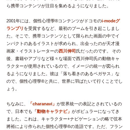
ら携帯コンテンツが注目を集めるようになりました。
2001年には、個性心理學®コンテンツがドコモの
i-modeグ
ランプリ
を受賞するなど、最初のブームを引き起こしまし
た。そこで、携帯コンテンツとして限られた画面の中でイ
ンパクトのあるイラストが求められ、出会ったのが天才漫
画家・イラストレーターの
西川伸司
氏だったのです。 その
後、書籍やアプリなど様々な場面で西川伸司氏の動物キャ
ラクターが使用されているので、イメージの統一が図られ
るようになりました。彼は「落ち着きのあるペガサス」な
ので、個性心理學®と共に、世界に羽ばたいて行くことでし
ょう。
ちなみに、
「charanavi」
が世界統一の表記とされているの
で、日本でも
「動物キャラナビ」
がポピュラーになってき
ました。これは、キャラクター+ナビゲーションの略で弦本
將裕により作られた個性心理學®の造語です。ただ、フラン