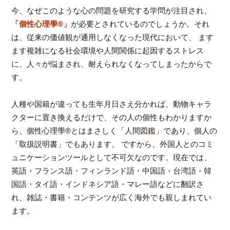
今、なぜこのような心の問題を研究する学問が注目され、
「個性心理學®」
が必要とされているのでしょうか。それ
は、従来の価値観が通用しなくなった現代において、 ます
ます複雑になる社会環境や人間関係に起因するストレス
に、人々が悩まされ、耐えられなくなってしまったからで
す。
人種や国籍が違っても生年月日さえ分かれば、動物キャラ
クターに置き換えるだけで、その人の個性もわかりますか
ら、個性心理學®とはまさしく「人間図鑑」であり、個人の
「取扱説明書」でもあります。 ですから、外国人とのコミ
ュニケーションツールとして不可欠なのです。現在では、
英語・フランス語・フィンランド語・中国語・台湾語・韓
国語・タイ語・インドネシア語・マレー語などに翻訳さ
れ、雑誌・書籍・コンテンツが広く海外でも親しまれてい
ます。