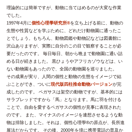
理論的には簡単ですが、動物に当てはめるのが大変な作業
でした。
1997年4月に
個性心理學研究所®
を立ち上げる前に、動物の
生態や性質などを学ぶために、どれだけ動物園に通ったこ
とでしょう。もちろん、動物図鑑や動物記などは図書館に
沢山ありますが、実際に自分のこの目で観察することが必
要だったのです。 毎日毎日、朝から晩まで動物園に通い詰
める日が続きました。 黒ひょうやアフリカゾウなどは、い
ない動物園もあったので、全国の動物園を巡りました。
その成果が実り、人間の個性と動物の生態をイメージで結
ぶことができ、ついに
現代版四柱推命動物バージョン
が完
成したのです。 ペガサスは架空の動物ですが、基本的には
サラブレッドですから「馬」となります。馬に羽を付ける
ことで、自由を愛するペガサスの個性が見事に表現された
のです。 また、マイナスのイメージを連想させるような動
物は排除しました。それは、個性心理學®の原点が、長所進
展法だからです。 その後、2000年を境に携帯電話の普及か