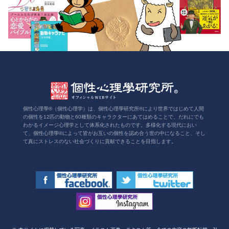
個性心理學®（個性心理学）は、個性心理學研究所®により世界ではじめて人間
の個性を12匹の動物と60種類のキャラクターにあてはめることで、だれにでも
わかるイメージ心理学として体系化されたものです。多様化する現代におい
て、個性心理學®によって皆がお互いの個性を認め合う世の中になること、そし
て真にストレスのない社会づくりに貢献できることを目指します。