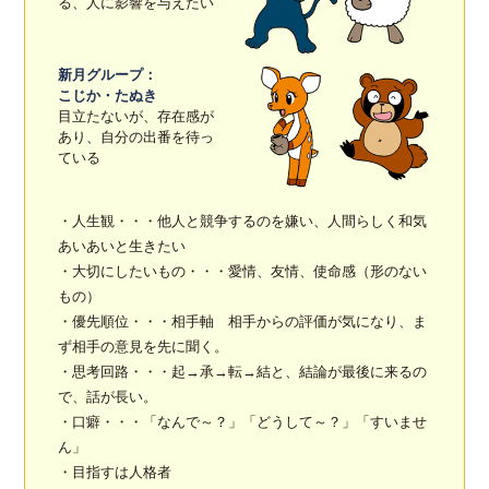
る、人に影響を与えたい
新月グループ：
こじか・たぬき
目立たないが、存在感が
あり、自分の出番を待っ
ている
・人生観・・・他人と競争するのを嫌い、人間らしく和気
あいあいと生きたい
・大切にしたいもの・・・愛情、友情、使命感（形のない
もの）
・優先順位・・・相手軸 相手からの評価が気になり、ま
ず相手の意見を先に聞く。
・思考回路・・・起→承→転→結と、結論が最後に来るの
で、話が長い。
・口癖・・・「なんで～？」「どうして～？」「すいませ
ん」
・目指すは人格者