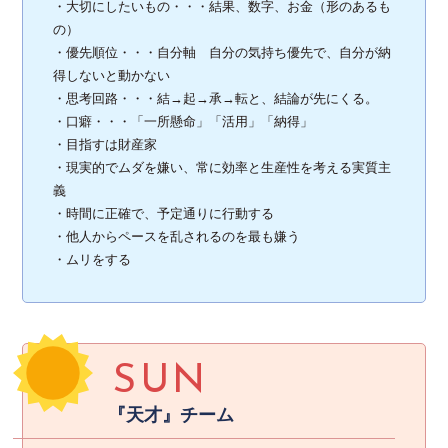
・大切にしたいもの・・・結果、数字、お金（形のあるも
の）
・優先順位・・・自分軸 自分の気持ち優先で、自分が納
得しないと動かない
・思考回路・・・結→起→承→転と、結論が先にくる。
・口癖・・・「一所懸命」「活用」「納得」
・目指すは財産家
・現実的でムダを嫌い、常に効率と生産性を考える実質主
義
・時間に正確で、予定通りに行動する
・他人からペースを乱されるのを最も嫌う
・ムリをする
SUN
『天才』チーム