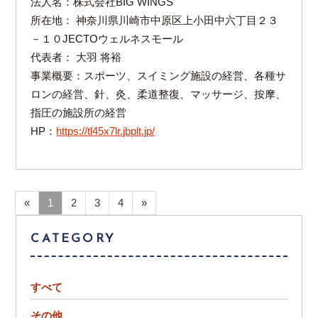
法人名：株式会社BIG WINGS
所在地： 神奈川県川崎市中原区上小田中六丁目２３
－１０JECTOウェルネスモール
代表者： 大羽 将裕
事業概要：スポーツ、スイミング施設の経営、各種サ
ロンの経営、針、灸、柔道整復、マッサージ、按摩、
指圧の施設所の経営
HP：
https://tl45x7lr.jbplt.jp/
«
1
2
3
4
»
CATEGORY
すべて
その他