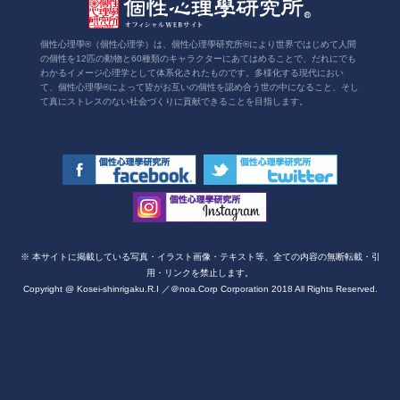
個性心理學®（個性心理学）は、個性心理學研究所®により世界ではじめて人間
の個性を12匹の動物と60種類のキャラクターにあてはめることで、だれにでも
わかるイメージ心理学として体系化されたものです。多様化する現代におい
て、個性心理學®によって皆がお互いの個性を認め合う世の中になること、そし
て真にストレスのない社会づくりに貢献できることを目指します。
※ 本サイトに掲載している写真・イラスト画像・テキスト等、全ての内容の無断転載・引
用・リンクを禁止します。
Copyright @ Kosei-shinrigaku.R.I ／＠noa.Corp Corporation 2018 All Rights Reserved.