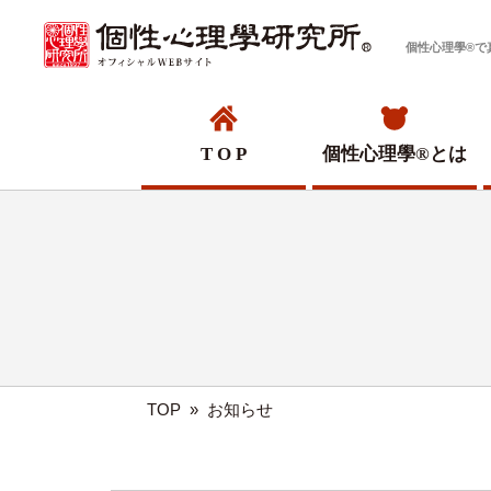
個性心理學®で
T O P
個性心理學®
とは
TOP
»
お知らせ