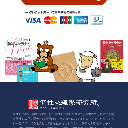
個性心理學®（個性心理学）は、個性心理學研究所®により世界ではじめて人間
の個性を12匹の動物と60種類のキャラクターにあてはめることで、だれにでも
わかるイメージ心理学として体系化されたものです。多様化する現代におい
て、個性心理學®によって皆がお互いの個性を認め合う世の中になること、そし