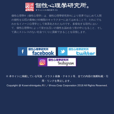
個性心理學®（個性心理学）は、個性心理學研究所®により世界ではじめて人間
の個性を12匹の動物と60種類のキャラクターにあてはめることで、だれにでも
わかるイメージ心理学として体系化されたものです。多様化する現代におい
て、個性心理學®によって皆がお互いの個性を認め合う世の中になること、そし
て真にストレスのない社会づくりに貢献できることを目指します。
※ 本サイトに掲載している写真・イラスト画像・テキスト等、全ての内容の無断転載・引
用・リンクを禁止します。
Copyright @ Kosei-shinrigaku.R.I ／＠noa.Corp Corporation 2018 All Rights Reserved.