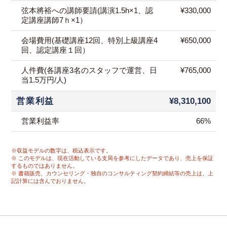
弦本將裕への講師要請(講演1.5h×1、認
¥330,000
定講座講師7ｈ×1）
会場費用(基礎講座12回、特別上級講座4
¥650,000
回、認定講座１回）
人件費(各講座3名のスタッフで運営、日
¥765,000
当1.5万円/人)
営業利益
¥8,310,100
営業利益率
66%
※収益モデルの数字は、税込表示です。
※ このモデルは、現在活動している支局を参考にしたデータであり、売上を保証
するものではありません。
※ 書籍販売、カウンセリング・独自のコンサルティング契約締結等の売上は、上
記計算には含んでおりません。