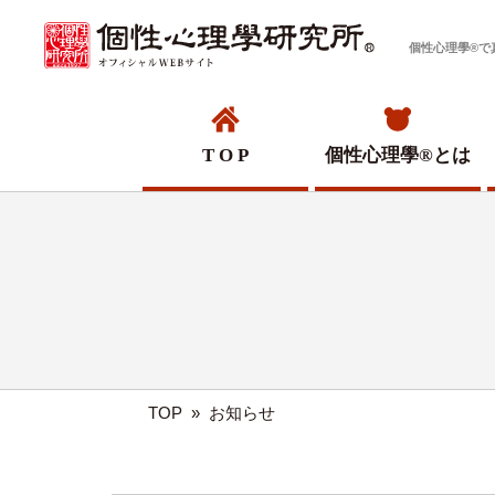
個性心理學®で
T O P
個性心理學®
とは
TOP
»
お知らせ