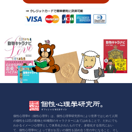
個性心理學®（個性心理学）は、個性心理學研究所®により世界ではじめて人間
の個性を12匹の動物と60種類のキャラクターにあてはめることで、だれにでも
わかるイメージ心理学として体系化されたものです。多様化する現代におい
て、個性心理學®によって皆がお互いの個性を認め合う世の中になること、そし