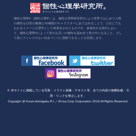
個性心理學®（個性心理学）は、個性心理學研究所®により世界ではじめて人間
の個性を12匹の動物と60種類のキャラクターにあてはめることで、だれにでも
わかるイメージ心理学として体系化されたものです。多様化する現代におい
て、個性心理學®によって皆がお互いの個性を認め合う世の中になること、そし
て真にストレスのない社会づくりに貢献できることを目指します。
※ 本サイトに掲載している写真・イラスト画像・テキスト等、全ての内容の無断転載・引
用・リンクを禁止します。
Copyright @ Kosei-shinrigaku.R.I ／＠noa.Corp Corporation 2018 All Rights Reserved.