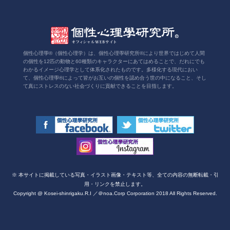
個性心理學®（個性心理学）は、個性心理學研究所®により世界ではじめて人間
の個性を12匹の動物と60種類のキャラクターにあてはめることで、だれにでも
わかるイメージ心理学として体系化されたものです。多様化する現代におい
て、個性心理學®によって皆がお互いの個性を認め合う世の中になること、そし
て真にストレスのない社会づくりに貢献できることを目指します。
※ 本サイトに掲載している写真・イラスト画像・テキスト等、全ての内容の無断転載・引
用・リンクを禁止します。
Copyright @ Kosei-shinrigaku.R.I ／＠noa.Corp Corporation 2018 All Rights Reserved.