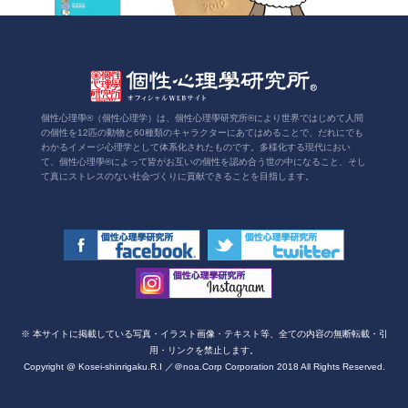
個性心理學®（個性心理学）は、個性心理學研究所®により世界ではじめて人間
の個性を12匹の動物と60種類のキャラクターにあてはめることで、だれにでも
わかるイメージ心理学として体系化されたものです。多様化する現代におい
て、個性心理學®によって皆がお互いの個性を認め合う世の中になること、そし
て真にストレスのない社会づくりに貢献できることを目指します。
※ 本サイトに掲載している写真・イラスト画像・テキスト等、全ての内容の無断転載・引
用・リンクを禁止します。
Copyright @ Kosei-shinrigaku.R.I ／＠noa.Corp Corporation 2018 All Rights Reserved.