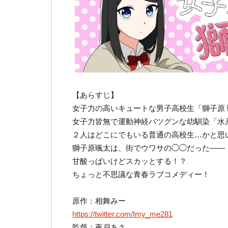
【あらすじ】
女子力の高いキュートな男子高校生「獅子原 颯
女子力皆無で運動神経バツグンな幼馴染「水戸 
２人はどこにでもいる普通の高校生…かと思
獅子原颯太は、街でウワサの◯◯だった――
甘酸っぱいけどスカッとする！？
ちょっと不思議な青春ラブコメディー！
原作：相舞みー
https://twitter.com/Imy_me281
監督：夜戸あさ