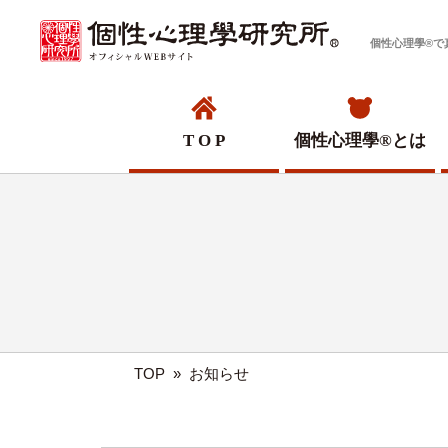
個性心理學®で
T O P
個性心理學®
とは
TOP
»
お知らせ