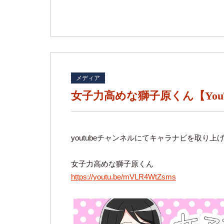
メディア
女子力高めな獅子原くん【You
youtubeチャンネルにてキャラナビを取り
女子力高めな獅子原くん
https://youtu.be/mVLR4WtZsms