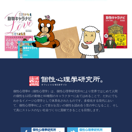
個性心理學®（個性心理学）は、個性心理學研究所®により世界ではじめて人間
の個性を12匹の動物と60種類のキャラクターにあてはめることで、だれにでも
わかるイメージ心理学として体系化されたものです。多様化する現代におい
て、個性心理學®によって皆がお互いの個性を認め合う世の中になること、そし
て真にストレスのない社会づくりに貢献できることを目指します。