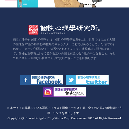
個性心理學®（個性心理学）は、個性心理學研究所®により世界ではじめて人間
の個性を12匹の動物と60種類のキャラクターにあてはめることで、だれにでも
わかるイメージ心理学として体系化されたものです。多様化する現代におい
て、個性心理學®によって皆がお互いの個性を認め合う世の中になること、そし
て真にストレスのない社会づくりに貢献できることを目指します。
※ 本サイトに掲載している写真・イラスト画像・テキスト等、全ての内容の無断転載・引
用・リンクを禁止します。
Copyright @ Kosei-shinrigaku.R.I ／＠noa.Corp Corporation 2018 All Rights Reserved.