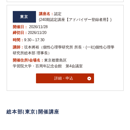
講座名：
認定
東京
(240期認定講座【アドバイザー登録者用】)
開催日：
2026/11/28
締切日：
2026/11/20
時間：
9:30～17:30
講師：
弦本將裕（個性心理學研究所 所長・(一社)個性心理學
研究所総本部 理事長）
開催住所/会場名：
東京都豊島区
学習院大学・百周年記念会館 第4会議室
詳細・申込
総本部[東京]開催講座