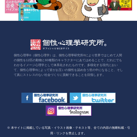
個性心理學®（個性心理学）は、個性心理學研究所®により世界ではじめて人間
の個性を12匹の動物と60種類のキャラクターにあてはめることで、だれにでも
わかるイメージ心理学として体系化されたものです。多様化する現代におい
て、個性心理學®によって皆がお互いの個性を認め合う世の中になること、そし
て真にストレスのない社会づくりに貢献できることを目指します。
※ 本サイトに掲載している写真・イラスト画像・テキスト等、全ての内容の無断転載・引
用・リンクを禁止します。