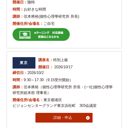
開催日：
随時
時間：
お好きな時間
講師：
弦本將裕(個性心理學研究所 所長)
開催住所/会場名：
ご自宅
講座名：
特別上級
東京
開催日：
2026/10/17
締切日：
2026/10/2
時間：
9:30～17:30（9:15受付開始）
講師：
弦本將裕（個性心理學研究所 所長・(一社)個性心理學
研究所総本部 理事長）
開催住所/会場名：
東京都港区
ビジョンセンターグランデ東京浜松町 303会議室
詳細・申込