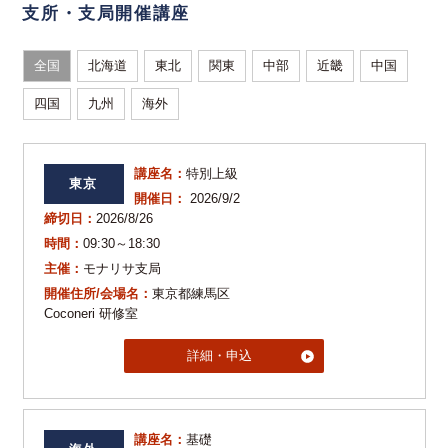
支所・支局開催講座
全国
北海道
東北
関東
中部
近畿
中国
四国
九州
海外
講座名：
特別上級
東京
開催日：
2026/9/2
締切日：
2026/8/26
時間：
09:30～18:30
主催：
モナリサ支局
開催住所/会場名：
東京都練馬区
Coconeri 研修室
詳細・申込
講座名：
基礎