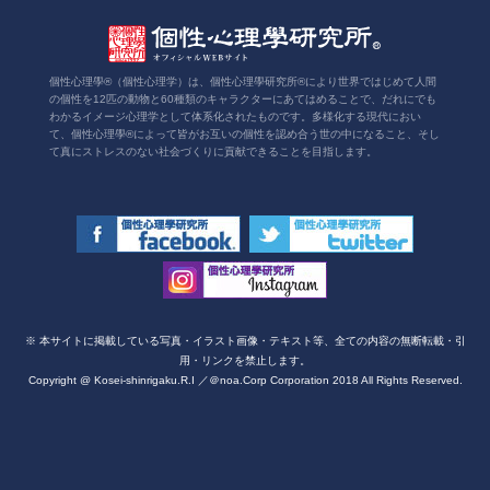
個性心理學®（個性心理学）は、個性心理學研究所®により世界ではじめて人間
の個性を12匹の動物と60種類のキャラクターにあてはめることで、だれにでも
わかるイメージ心理学として体系化されたものです。多様化する現代におい
て、個性心理學®によって皆がお互いの個性を認め合う世の中になること、そし
て真にストレスのない社会づくりに貢献できることを目指します。
※ 本サイトに掲載している写真・イラスト画像・テキスト等、全ての内容の無断転載・引
用・リンクを禁止します。
Copyright @ Kosei-shinrigaku.R.I ／＠noa.Corp Corporation 2018 All Rights Reserved.