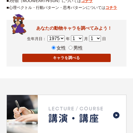
■3分類（MOON/EARTH/SUN）については
コチラ
■心理ベクトル・行動パターン・思考パターンについては
コチラ
あなたの動物キャラを調べてみよう！
生年月日：
年
月
日
女性
男性