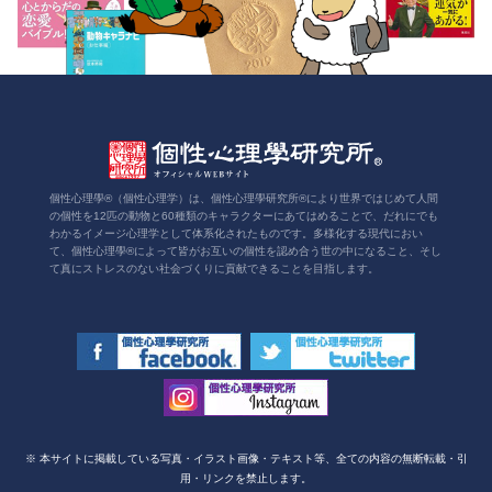
個性心理學®（個性心理学）は、個性心理學研究所®により世界ではじめて人間
の個性を12匹の動物と60種類のキャラクターにあてはめることで、だれにでも
わかるイメージ心理学として体系化されたものです。多様化する現代におい
て、個性心理學®によって皆がお互いの個性を認め合う世の中になること、そし
て真にストレスのない社会づくりに貢献できることを目指します。
※ 本サイトに掲載している写真・イラスト画像・テキスト等、全ての内容の無断転載・引
用・リンクを禁止します。