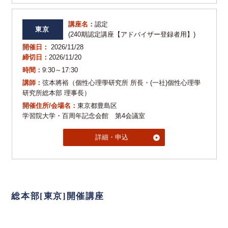
講座名：
認定
東京
(240期認定講座【アドバイザー登録者用】)
開催日：
2026/11/28
締切日：
2026/11/20
時間：
9:30～17:30
講師：
弦本將裕（個性心理學研究所 所長・(一社)個性心理學
研究所総本部 理事長）
開催住所/会場名：
東京都豊島区
学習院大学・百周年記念会館 第4会議室
詳細・申込
総本部[東京]開催講座