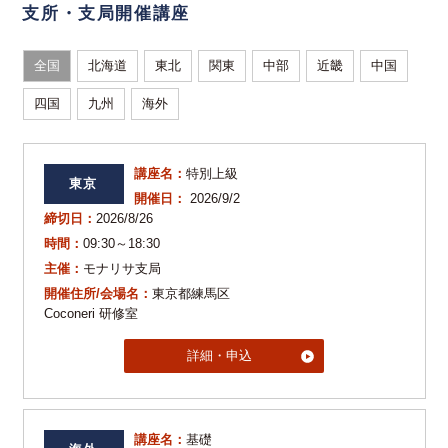
支所・支局開催講座
全国
北海道
東北
関東
中部
近畿
中国
四国
九州
海外
講座名：
特別上級
東京
開催日：
2026/9/2
締切日：
2026/8/26
時間：
09:30～18:30
主催：
モナリサ支局
開催住所/会場名：
東京都練馬区
Coconeri 研修室
詳細・申込
講座名：
基礎