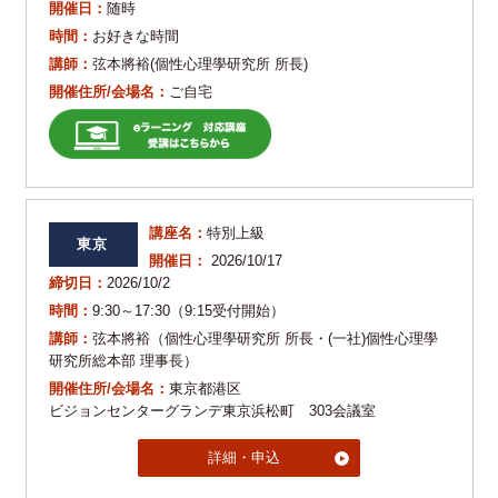
開催日：
随時
時間：
お好きな時間
講師：
弦本將裕(個性心理學研究所 所長)
開催住所/会場名：
ご自宅
講座名：
特別上級
東京
開催日：
2026/10/17
締切日：
2026/10/2
時間：
9:30～17:30（9:15受付開始）
講師：
弦本將裕（個性心理學研究所 所長・(一社)個性心理學
研究所総本部 理事長）
開催住所/会場名：
東京都港区
ビジョンセンターグランデ東京浜松町 303会議室
詳細・申込