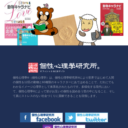
個性心理學®（個性心理学）は、個性心理學研究所®により世界ではじめて人間
の個性を12匹の動物と60種類のキャラクターにあてはめることで、だれにでも
わかるイメージ心理学として体系化されたものです。多様化する現代におい
て、個性心理學®によって皆がお互いの個性を認め合う世の中になること、そし
て真にストレスのない社会づくりに貢献できることを目指します。