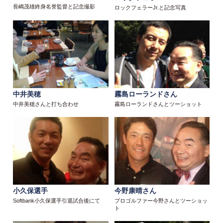
長嶋茂雄終身名誉監督と記念撮影
ロックフェラーJr.と記念写真
中井美穂
霧島ローランドさん
中井美穂さんと打ち合わせ
霧島ローランドさんとツーショット
小久保選手
今野康晴さん
Softbank小久保選手引退試合後にて
プロゴルファー今野さんとツーショッ
ト