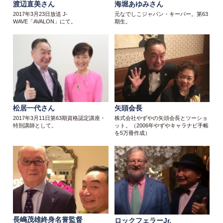
渡辺直美さん
海堀あゆみさん
2017年3月23日放送 J-
元なでしこジャパン・キーパー。第63
WAVE「AVALON」にて。
期生。
松居一代さん
矢頭会長
2017年3月11日第63期資格認定講座・
株式会社やずやの矢頭会長とツーショ
特別講師として。
ット。（2006年やずやキャラナビ手帳
を5万冊作成）
長嶋茂雄終身名誉監督
ロックフェラーJr.