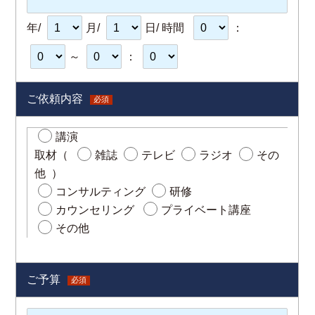
年/
月/
日/ 時間
：
～
：
ご依頼内容
必須
講演
取材（
雑誌
テレビ
ラジオ
その
他
）
コンサルティング
研修
カウンセリング
プライベート講座
その他
ご予算
必須