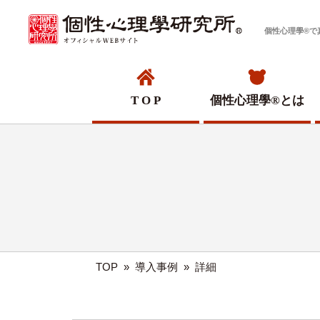
個性心理學®で
T O P
個性心理學®
とは
TOP
»
導入事例
»
詳細