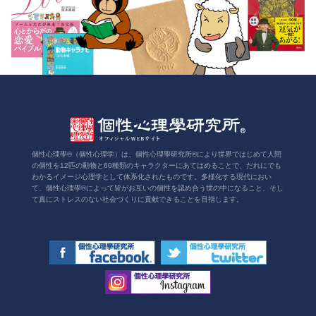
個性心理學®（個性心理学）は、個性心理學研究所®により世界ではじめて人間
の個性を12匹の動物と60種類のキャラクターにあてはめることで、だれにでも
わかるイメージ心理学として体系化されたものです。多様化する現代におい
て、個性心理學®によって皆がお互いの個性を認め合う世の中になること、そし
て真にストレスのない社会づくりに貢献できることを目指します。