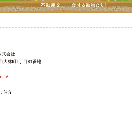
株式会社
豊田市大林町1丁目81番地
o.jp/
び仲介