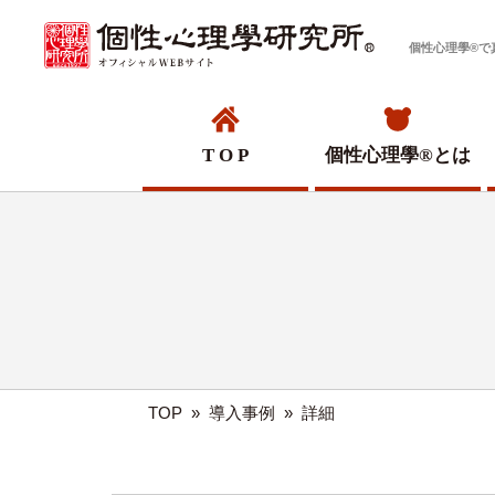
個性心理學®で
T O P
個性心理學®
とは
TOP
»
導入事例
»
詳細