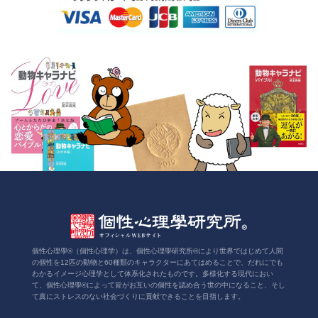
個性心理學®（個性心理学）は、個性心理學研究所®により世界ではじめて人間
の個性を12匹の動物と60種類のキャラクターにあてはめることで、だれにでも
わかるイメージ心理学として体系化されたものです。多様化する現代におい
て、個性心理學®によって皆がお互いの個性を認め合う世の中になること、そし
て真にストレスのない社会づくりに貢献できることを目指します。