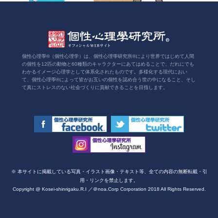
個性心理學®（個性心理学）は、個性心理學研究所®により世界ではじめて人間
の個性を12匹の動物と60種類のキャラクターにあてはめることで、だれにでも
わかるイメージ心理学として体系化されたものです。多様化する現代におい
て、個性心理學®によって皆がお互いの個性を認め合う世の中になること、そし
て真にストレスのない社会づくりに貢献できることを目指します。
※ 本サイトに掲載している写真・イラスト画像・テキスト等、全ての内容の無断転載・引
用・リンクを禁止します。
Copyright @ Kosei-shinrigaku.R.I ／＠noa.Corp Corporation 2018 All Rights Reserved.