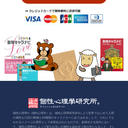
個性心理學®（個性心理学）は、個性心理學研究所®により世界ではじめて人間
の個性を12匹の動物と60種類のキャラクターにあてはめることで、だれにでも
わかるイメージ心理学として体系化されたものです。多様化する現代におい
て、個性心理學®によって皆がお互いの個性を認め合う世の中になること、そし