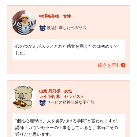
中澤裕美様 女性
波乱に満ちたペガサス
心のつかえがスッととれた感覚を覚えたのは初めてで
した。
続きを読む
山元 月乃様 女性
レイキ処 和 セラピスト
サービス精神旺盛な子守熊
“個性心理學は、人を勇気づける学問”と言われますが、
講師・カウンセラーの仕事をしていると、本当にその
通りだと思います。