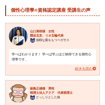
個性心理學®資格認定講座 受講生の声
山口美咲様 女性
競泳北京、リオ五輪代表
強靱な翼をもつペガサス
学べばわかります！ 学べば学ぶほど納得できる個性心
理學です。
続きを読む
副島正雄様 男性
税理士法人アクア 代表税理士
どっしりとした猿