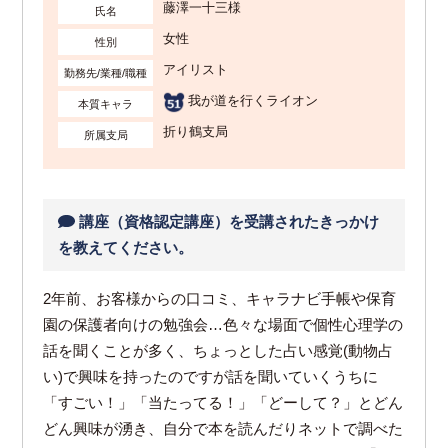
藤澤一十三様
氏名
女性
性別
アイリスト
勤務先/業種/職種
我が道を行くライオン
本質キャラ
折り鶴支局
所属支局
講座（資格認定講座）を受講されたきっかけ
を教えてください。
2年前、お客様からの口コミ、キャラナビ手帳や保育
園の保護者向けの勉強会…色々な場面で個性心理学の
話を聞くことが多く、ちょっとした占い感覚(動物占
い)で興味を持ったのですが話を聞いていくうちに
「すごい！」「当たってる！」「どーして？」とどん
どん興味が湧き、自分で本を読んだりネットで調べた