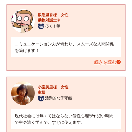
坂巻里香様 女性
動物対話士®
尽くす猿
コミュニケーション力が備わり、スムーズな人間関係
を築けます！
続きを読む
小室美里様 女性
主婦
活動的な子守熊
現代社会には無くてはならない個性心理學❣️ 短い時間
で中身濃く学んで、すぐに使えます。