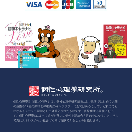
個性心理學®（個性心理学）は、個性心理學研究所®により世界ではじめて人間
の個性を12匹の動物と60種類のキャラクターにあてはめることで、だれにでも
わかるイメージ心理学として体系化されたものです。多様化する現代におい
て、個性心理學®によって皆がお互いの個性を認め合う世の中になること、そし
て真にストレスのない社会づくりに貢献できることを目指します。