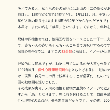
考えてみると、私たちの身の回りには沢山の十二の単位が
時計も、12時間の2倍で24時間だし、1年は12カ月。干
星が太陽の周りを1周する周期が12年だからなのだそうです
木星は、またの名を「歳星」といいます。ですから、年齢を
易経や四柱推命では、陰陽五行説をベースとした十干十二支
で、赤ちゃんの赤いちゃんちゃんこを着てお祝いするので
個性心理學®では、まずこの
12分類
に着目し、イメージ心理
理論的には簡単ですが、動物に当てはめるのが大変な作業
1997年4月に
個性心理學研究所®
を立ち上げる前に、動物の
が、実際に自分のこの目で観察することが必要だったのです
国の動物園を巡りました。
その成果が実り、人間の個性と動物の生態をイメージで結
すから「馬」となります。馬に羽を付けることで、自由を愛
性心理學®の原点が、長所進展法だからです。 その後、20