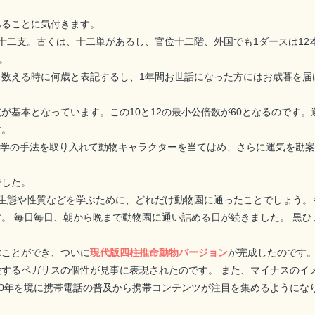
あることに気付きます。
支も十二支。古くは、十二単があるし、官位十二階、外国でも1ダースは1
。
数える時に何歳と表記するし、1年間お世話になった方にはお歳暮を届
が基本となっています。この10と12の最小公倍数が60となるのです
す。
学の手法を取り入れて動物キャラクターを当てはめ、さらに運気を勘案
でした。
生態や性質などを学ぶために、どれだけ動物園に通ったことでしょう。
。 毎日毎日、朝から晩まで動物園に通い詰める日が続きました。 黒
ぶことができ、ついに
現代版四柱推命動物バージョン
が完成したのです。
するペガサスの個性が見事に表現されたのです。 また、マイナスのイ
00年を境に携帯電話の普及から携帯コンテンツが注目を集めるようにな