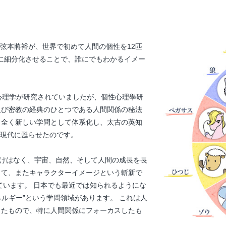
長 弦本將裕が、世界で初めて人間の個性を12匹
ーに細分化させることで、誰にでもわかるイメー
心理学が研究されていましたが、個性心理學研
及び密教の経典のひとつである人間関係の秘法
、全く新しい学問として体系化し、太古の英知
現代に甦らせたのです。
けはなく、宇宙、自然、そして人間の成長を長
して、またキャラクターイメージという斬新で
ています。 日本でも最近では知られるようにな
ネルギー”という学問領域があります。 これは人
したもので、特に人間関係にフォーカスしたも