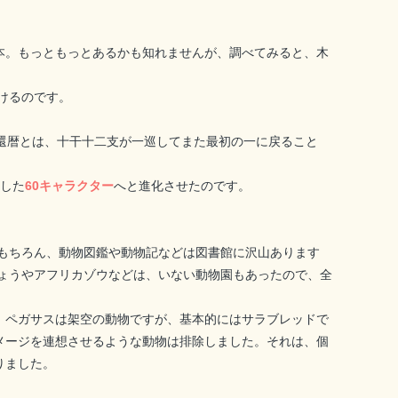
2本。もっともっとあるかも知れませんが、調べてみると、木
けるのです。
。還暦とは、十干十二支が一巡してまた最初の一に戻ること
した
60キャラクター
へと進化させたのです。
もちろん、動物図鑑や動物記などは図書館に沢山あります
ひょうやアフリカゾウなどは、いない動物園もあったので、全
 ペガサスは架空の動物ですが、基本的にはサラブレッドで
メージを連想させるような動物は排除しました。それは、個
りました。