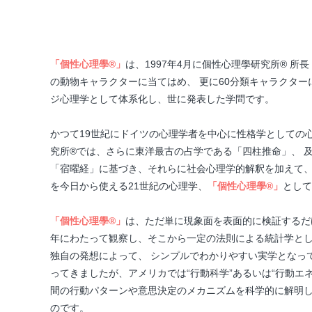
「個性心理學®」
は、1997年4月に個性心理學研究所® 所
の動物キャラクターに当てはめ、 更に60分類キャラクタ
ジ心理学として体系化し、世に発表した学問です。
かつて19世紀にドイツの心理学者を中心に性格学としての
究所®では、さらに東洋最古の占学である「四柱推命」、 
「宿曜経」に基づき、それらに社会心理学的解釈を加えて
を今日から使える21世紀の心理学、
「個性心理學®」
として
「個性心理學®」
は、ただ単に現象面を表面的に検証するだ
年にわたって観察し、そこから一定の法則による統計学と
独自の発想によって、 シンプルでわかりやすい実学となっ
ってきましたが、アメリカでは“行動科学”あるいは“行動エ
間の行動パターンや意思決定のメカニズムを科学的に解明
のです。