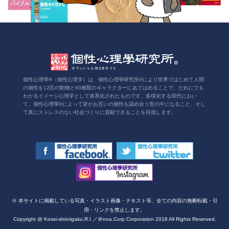
個性心理學®（個性心理学）は、個性心理學研究所®により世界ではじめて人間
の個性を12匹の動物と60種類のキャラクターにあてはめることで、だれにでも
わかるイメージ心理学として体系化されたものです。多様化する現代におい
て、個性心理學®によって皆がお互いの個性を認め合う世の中になること、そし
て真にストレスのない社会づくりに貢献できることを目指します。
※ 本サイトに掲載している写真・イラスト画像・テキスト等、全ての内容の無断転載・引
用・リンクを禁止します。
Copyright @ Kosei-shinrigaku.R.I ／＠noa.Corp Corporation 2018 All Rights Reserved.