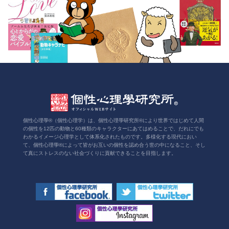
個性心理學®（個性心理学）は、個性心理學研究所®により世界ではじめて人間
の個性を12匹の動物と60種類のキャラクターにあてはめることで、だれにでも
わかるイメージ心理学として体系化されたものです。多様化する現代におい
て、個性心理學®によって皆がお互いの個性を認め合う世の中になること、そし
て真にストレスのない社会づくりに貢献できることを目指します。