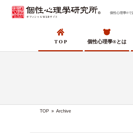
個性心理學®で
T O P
個性心理學®
とは
TOP
»
Archive