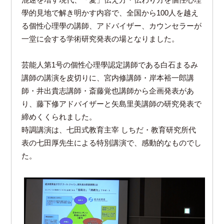
混迷を増す現代、「愛」伝え方・伝わり方を個性心理
學的見地で解き明かす内容で、全国から100人を越え
る個性心理學の講師、アドバイザー、カウンセラーが
一堂に会する学術研究発表の場となりました。
芸能人第1号の個性心理學認定講師である白石まるみ
講師の講演を皮切りに、宮内修講師・岸本裕一郎講
師・井出貴志講師・斎藤覚也講師から企画発表があ
り、藤下修アドバイザーと矢島里美講師の研究発表で
締めくくられました。
時調講演は、七田式教育主宰 しちだ・教育研究所代
表の七田厚先生による特別講演で、感動的なものでし
た。