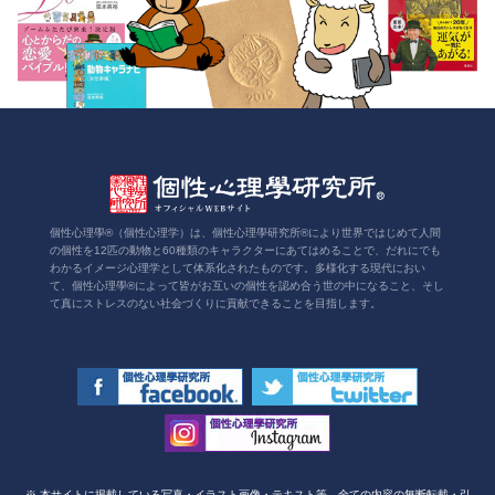
個性心理學®（個性心理学）は、個性心理學研究所®により世界ではじめて人間
の個性を12匹の動物と60種類のキャラクターにあてはめることで、だれにでも
わかるイメージ心理学として体系化されたものです。多様化する現代におい
て、個性心理學®によって皆がお互いの個性を認め合う世の中になること、そし
て真にストレスのない社会づくりに貢献できることを目指します。
※ 本サイトに掲載している写真・イラスト画像・テキスト等、全ての内容の無断転載・引