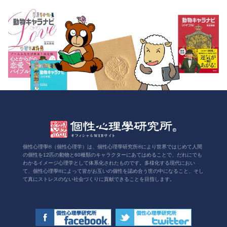
個性心理學®（個性心理学）は、個性心理學研究所®により世界ではじめて人間
の個性を12匹の動物と60種類のキャラクターにあてはめることで、だれにでも
わかるイメージ心理学として体系化されたものです。多様化する現代におい
て、個性心理學®によって皆がお互いの個性を認め合う世の中になること、そし
て真にストレスのない社会づくりに貢献できることを目指します。