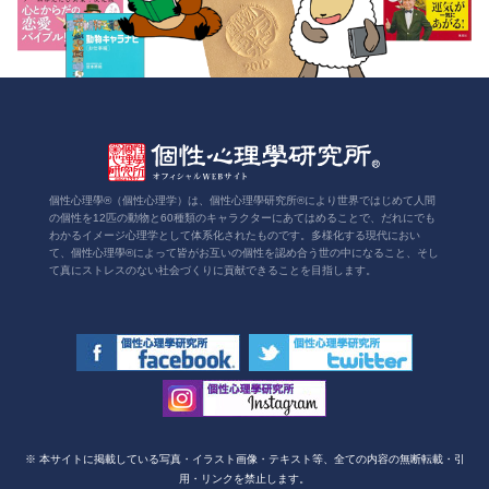
個性心理學®（個性心理学）は、個性心理學研究所®により世界ではじめて人間
の個性を12匹の動物と60種類のキャラクターにあてはめることで、だれにでも
わかるイメージ心理学として体系化されたものです。多様化する現代におい
て、個性心理學®によって皆がお互いの個性を認め合う世の中になること、そし
て真にストレスのない社会づくりに貢献できることを目指します。
※ 本サイトに掲載している写真・イラスト画像・テキスト等、全ての内容の無断転載・引
用・リンクを禁止します。