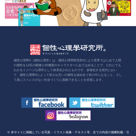
個性心理學®（個性心理学）は、個性心理學研究所®により世界ではじめて人間
の個性を12匹の動物と60種類のキャラクターにあてはめることで、だれにでも
わかるイメージ心理学として体系化されたものです。多様化する現代におい
て、個性心理學®によって皆がお互いの個性を認め合う世の中になること、そし
て真にストレスのない社会づくりに貢献できることを目指します。
※ 本サイトに掲載している写真・イラスト画像・テキスト等、全ての内容の無断転載・引