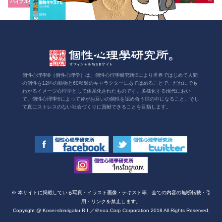
個性心理學®（個性心理学）は、個性心理學研究所®により世界ではじめて人間
の個性を12匹の動物と60種類のキャラクターにあてはめることで、だれにでも
わかるイメージ心理学として体系化されたものです。多様化する現代におい
て、個性心理學®によって皆がお互いの個性を認め合う世の中になること、そし
て真にストレスのない社会づくりに貢献できることを目指します。
※ 本サイトに掲載している写真・イラスト画像・テキスト等、全ての内容の無断転載・引
用・リンクを禁止します。
Copyright @ Kosei-shinrigaku.R.I ／＠noa.Corp Corporation 2018 All Rights Reserved.