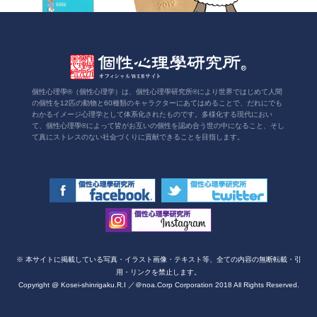
個性心理學®（個性心理学）は、個性心理學研究所®により世界ではじめて人間
の個性を12匹の動物と60種類のキャラクターにあてはめることで、だれにでも
わかるイメージ心理学として体系化されたものです。多様化する現代におい
て、個性心理學®によって皆がお互いの個性を認め合う世の中になること、そし
て真にストレスのない社会づくりに貢献できることを目指します。
※ 本サイトに掲載している写真・イラスト画像・テキスト等、全ての内容の無断転載・引
用・リンクを禁止します。
Copyright @ Kosei-shinrigaku.R.I ／＠noa.Corp Corporation 2018 All Rights Reserved.