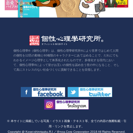
個性心理學®（個性心理学）は、個性心理學研究所®により世界ではじめて人間
の個性を12匹の動物と60種類のキャラクターにあてはめることで、だれにでも
わかるイメージ心理学として体系化されたものです。多様化する現代におい
て、個性心理學®によって皆がお互いの個性を認め合う世の中になること、そし
て真にストレスのない社会づくりに貢献できることを目指します。
※ 本サイトに掲載している写真・イラスト画像・テキスト等、全ての内容の無断転載・引
用・リンクを禁止します。
Copyright @ Kosei-shinrigaku.R.I ／＠noa.Corp Corporation 2018 All Rights Reserved.