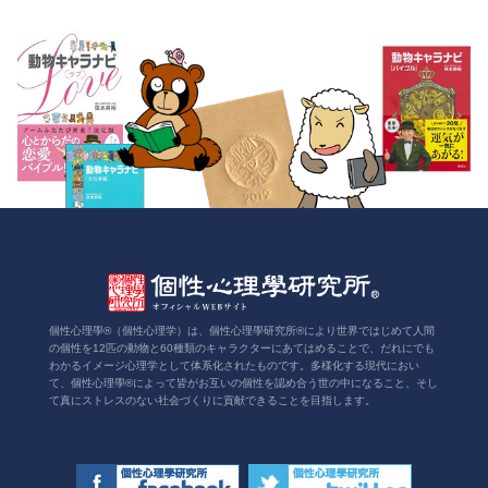
個性心理學®（個性心理学）は、個性心理學研究所®により世界ではじめて人間
の個性を12匹の動物と60種類のキャラクターにあてはめることで、だれにでも
わかるイメージ心理学として体系化されたものです。多様化する現代におい
て、個性心理學®によって皆がお互いの個性を認め合う世の中になること、そし
て真にストレスのない社会づくりに貢献できることを目指します。