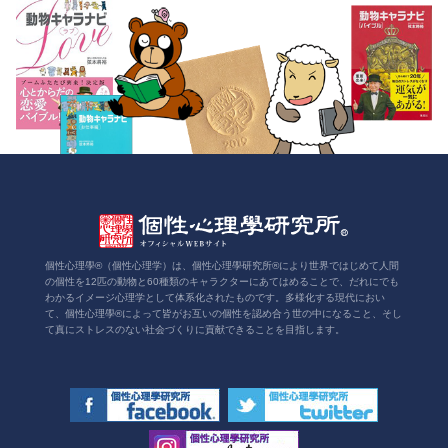
個性心理學®（個性心理学）は、個性心理學研究所®により世界ではじめて人間
の個性を12匹の動物と60種類のキャラクターにあてはめることで、だれにでも
わかるイメージ心理学として体系化されたものです。多様化する現代におい
て、個性心理學®によって皆がお互いの個性を認め合う世の中になること、そし
て真にストレスのない社会づくりに貢献できることを目指します。