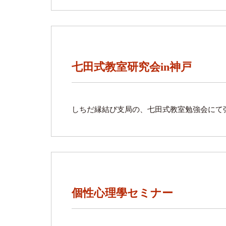
七田式教室研究会in神戸
しちだ縁結び支局の、七田式教室勉強会にて
個性心理學セミナー