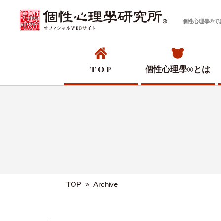
個性心理學®で
T O P
個性心理學®
とは
TOP
»
Archive