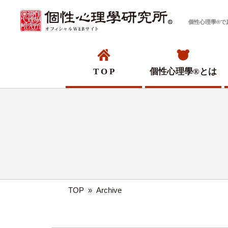
個性心理學®で
T O P
個性心理學®
とは
TOP
»
Archive