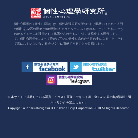
個性心理學®（個性心理学）は、個性心理學研究所®により世界ではじめて人間
の個性を12匹の動物と60種類のキャラクターにあてはめることで、だれにでも
わかるイメージ心理学として体系化されたものです。多様化する現代におい
て、個性心理學®によって皆がお互いの個性を認め合う世の中になること、そし
て真にストレスのない社会づくりに貢献できることを目指します。
※ 本サイトに掲載している写真・イラスト画像・テキスト等、全ての内容の無断転載・引
用・リンクを禁止します。
Copyright @ Kosei-shinrigaku.R.I ／＠noa.Corp Corporation 2018 All Rights Reserved.