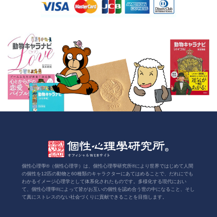
個性心理學®（個性心理学）は、個性心理學研究所®により世界ではじめて人間
の個性を12匹の動物と60種類のキャラクターにあてはめることで、だれにでも
わかるイメージ心理学として体系化されたものです。多様化する現代におい
て、個性心理學®によって皆がお互いの個性を認め合う世の中になること、そし
て真にストレスのない社会づくりに貢献できることを目指します。