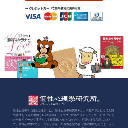
個性心理學®（個性心理学）は、個性心理學研究所®により世界ではじめて人間
の個性を12匹の動物と60種類のキャラクターにあてはめることで、だれにでも
わかるイメージ心理学として体系化されたものです。多様化する現代におい
て、個性心理學®によって皆がお互いの個性を認め合う世の中になること、そし