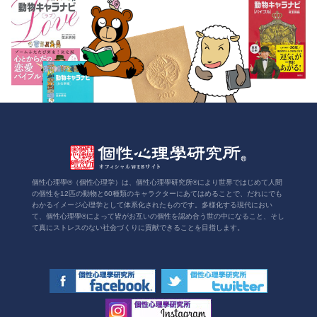
個性心理學®（個性心理学）は、個性心理學研究所®により世界ではじめて人間
の個性を12匹の動物と60種類のキャラクターにあてはめることで、だれにでも
わかるイメージ心理学として体系化されたものです。多様化する現代におい
て、個性心理學®によって皆がお互いの個性を認め合う世の中になること、そし
て真にストレスのない社会づくりに貢献できることを目指します。