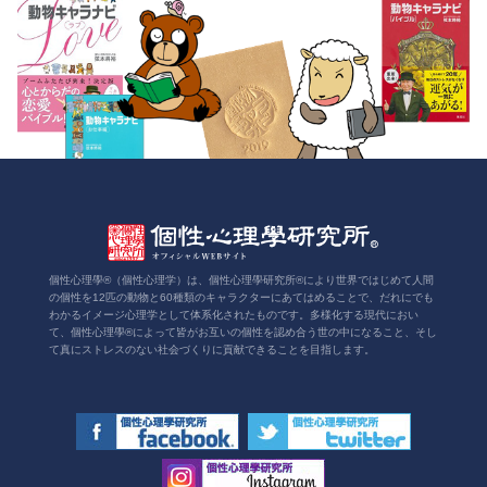
個性心理學®（個性心理学）は、個性心理學研究所®により世界ではじめて人間
の個性を12匹の動物と60種類のキャラクターにあてはめることで、だれにでも
わかるイメージ心理学として体系化されたものです。多様化する現代におい
て、個性心理學®によって皆がお互いの個性を認め合う世の中になること、そし
て真にストレスのない社会づくりに貢献できることを目指します。