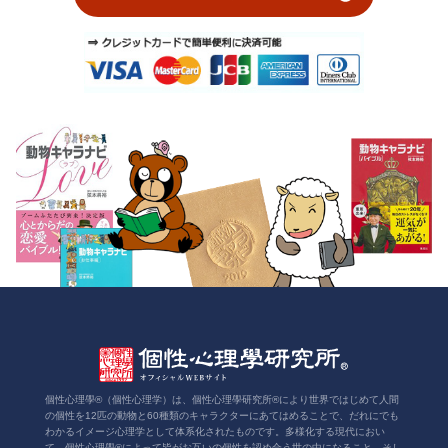
個性心理學®（個性心理学）は、個性心理學研究所®により世界ではじめて人間
の個性を12匹の動物と60種類のキャラクターにあてはめることで、だれにでも
わかるイメージ心理学として体系化されたものです。多様化する現代におい
て、個性心理學®によって皆がお互いの個性を認め合う世の中になること、そし