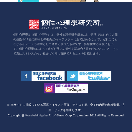
個性心理學®（個性心理学）は、個性心理學研究所®により世界ではじめて人間
の個性を12匹の動物と60種類のキャラクターにあてはめることで、だれにでも
わかるイメージ心理学として体系化されたものです。多様化する現代におい
て、個性心理學®によって皆がお互いの個性を認め合う世の中になること、そし
て真にストレスのない社会づくりに貢献できることを目指します。
※ 本サイトに掲載している写真・イラスト画像・テキスト等、全ての内容の無断転載・引
用・リンクを禁止します。
Copyright @ Kosei-shinrigaku.R.I ／＠noa.Corp Corporation 2018 All Rights Reserved.