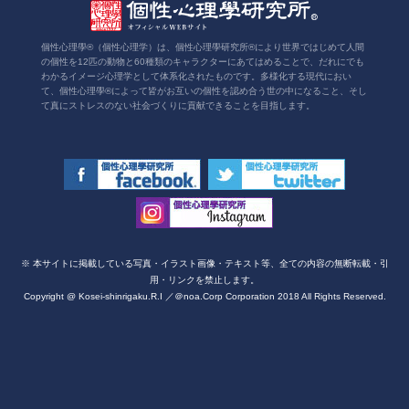
個性心理學®（個性心理学）は、個性心理學研究所®により世界ではじめて人間
の個性を12匹の動物と60種類のキャラクターにあてはめることで、だれにでも
わかるイメージ心理学として体系化されたものです。多様化する現代におい
て、個性心理學®によって皆がお互いの個性を認め合う世の中になること、そし
て真にストレスのない社会づくりに貢献できることを目指します。
※ 本サイトに掲載している写真・イラスト画像・テキスト等、全ての内容の無断転載・引
用・リンクを禁止します。
Copyright @ Kosei-shinrigaku.R.I ／＠noa.Corp Corporation 2018 All Rights Reserved.