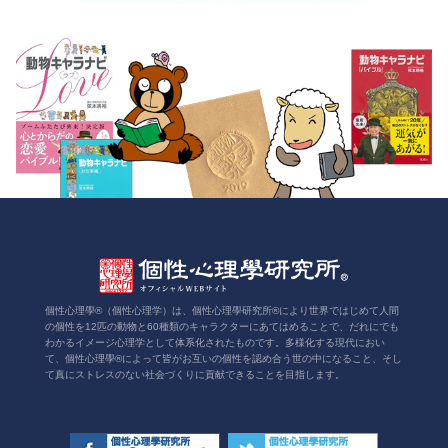
個性心理學®（個性心理学）は、個性心理學研究所®により世界ではじめて人間
の個性を12匹の動物と60種類のキャラクターにあてはめることで、だれにでも
わかるイメージ心理学として体系化されたものです。多様化する現代におい
て、個性心理學®によって皆がお互いの個性を認め合う世の中になること、そし
て真にストレスのない社会づくりに貢献できることを目指します。